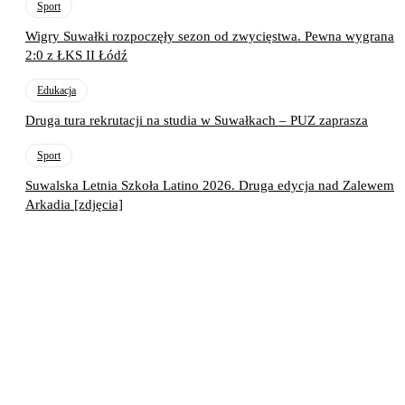
Sport
Wigry Suwałki rozpoczęły sezon od zwycięstwa. Pewna wygrana
2:0 z ŁKS II Łódź
Edukacja
Druga tura rekrutacji na studia w Suwałkach – PUZ zaprasza
Sport
Suwalska Letnia Szkoła Latino 2026. Druga edycja nad Zalewem
Arkadia [zdjęcia]