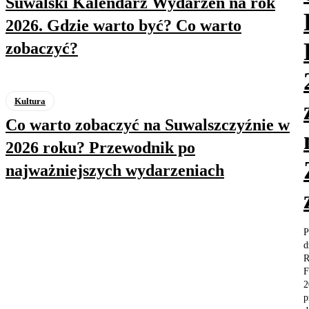
Suwalski Kalendarz Wydarzeń na rok
2026. Gdzie warto być? Co warto
zobaczyć?
Kultura
Co warto zobaczyć na Suwalszczyźnie w
2026 roku? Przewodnik po
najważniejszych wydarzeniach
P
d
R
F
2
p