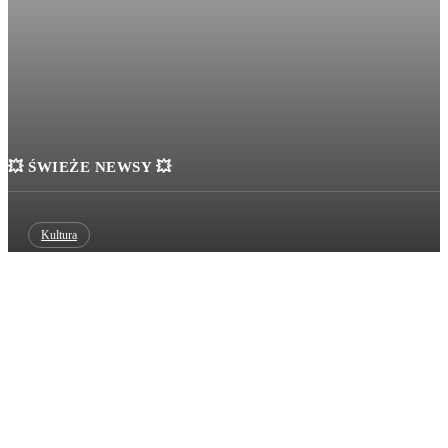
💥 ŚWIEŻE NEWSY 💥
Kultura
Pierwszy dzień RockWater Festival 2026 za nami. Zobaczcie zdjęcia
Kultura
Festiwal Literacki Patrząc na Wschód 2026. Program wydarzeń w
Budzie Ruskiej
Patronat medialny
Suwalska Szkółka Kolarska z 23 medalami. Znakomite wyniki w
Janowie i Narewce