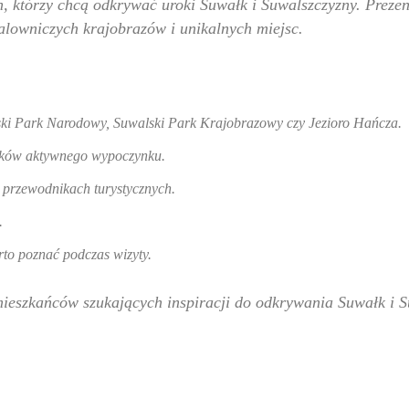
h, którzy chcą odkrywać uroki Suwałk i Suwalszczyzny. Prezen
malowniczych krajobrazów i unikalnych miejsc.
erski Park Narodowy, Suwalski Park Krajobrazowy czy Jezioro Hańcza.
ników aktywnego wypoczynku.
h przewodnikach turystycznych.
.
arto poznać podczas wizyty.
 mieszkańców szukających inspiracji do odkrywania Suwałk i 