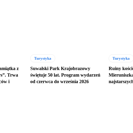
Turystyka
Turystyka
amiątka z
Suwalski Park Krajobrazowy
Ruiny kości
rs”. Trwa
świętuje 50 lat. Program wydarzeń
Mieruniszka
ców i
od czerwca do września 2026
najstarszyc