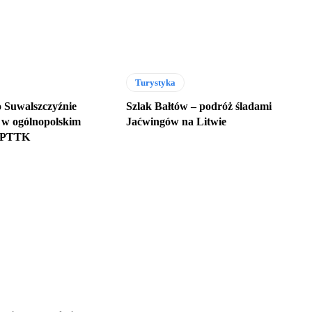
Turystyka
o Suwalszczyźnie
Szlak Bałtów – podróż śladami
 w ogólnopolskim
Jaćwingów na Litwie
e PTTK