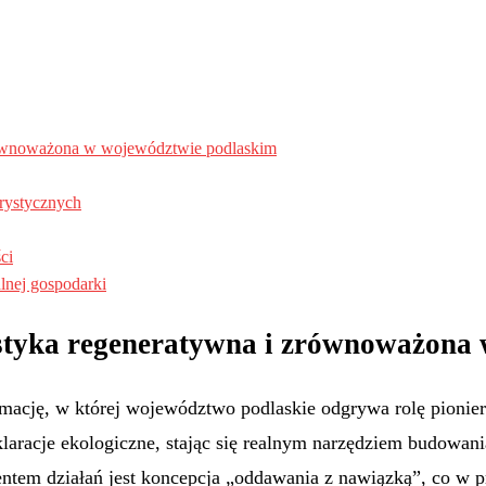
równoważona w województwie podlaskim
urystycznych
ci
alnej gospodarki
styka regeneratywna i zrównoważona
mację, w której województwo podlaskie odgrywa rolę pionier
klaracje ekologiczne, stając się realnym narzędziem budowan
ntem działań jest koncepcja „oddawania z nawiązką”, co w pr