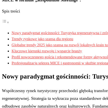
MICE w formule „Responsible Meetings”.
Spis treści
Nowy paradygmat gościnności: Turystyka regeneratywna i z
Trendy rynkowe jako szansa dla regionu
Globalne trendy 2025 jako szansa na rozwój lokalnych krain t
Kluczowe kierunki rozwoju i wsparcie branży
Profil nowoczesnego gościa i rekomendowane formy aktywnoś
Profesjonalizacja sektora MICE i gastronomii w służbie region
Nowy paradygmat gościnności: Tury
Współczesny rynek turystyczny przechodzi głęboką transfor
regeneratywnej
. Strategia ta wykracza poza standardowe de
odbudowę zasobów naturalnych oraz kulturowych
. Fundame