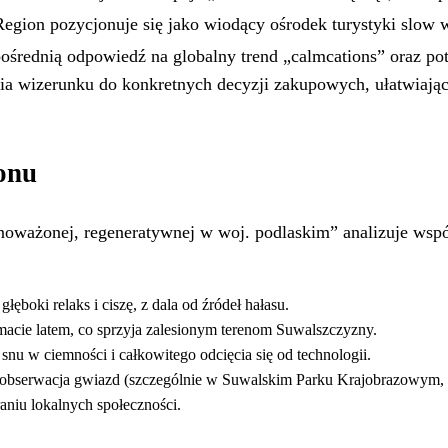
Region pozycjonuje się jako wiodący ośrodek turystyki slow w
zpośrednią odpowiedź na globalny trend „calmcations” oraz p
ia wizerunku do konkretnych decyzji zakupowych, ułatwiając 
onu
noważonej, regeneratywnej w woj. podlaskim” analizuje współ
łęboki relaks i ciszę, z dala od źródeł hałasu.
macie latem, co sprzyja zalesionym terenom Suwalszczyzny.
snu w ciemności i całkowitego odcięcia się od technologii.
k obserwacja gwiazd (szczególnie w Suwalskim Parku Krajobrazowym, k
raniu lokalnych społeczności.