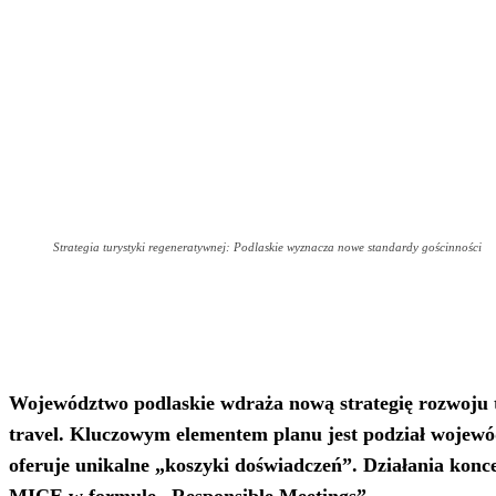
Strategia turystyki regeneratywnej: Podlaskie wyznacza nowe standardy gościnności
Województwo podlaskie wdraża nową strategię rozwoju 
travel. Kluczowym elementem planu jest podział wojewó
oferuje unikalne „koszyki doświadczeń”. Działania konce