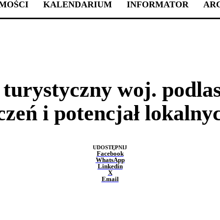
MOŚCI
KALENDARIUM
INFORMATOR
AR
TURYSTYKA
Z REGIONU
turystyczny woj. podla
zeń i potencjał lokaln
UDOSTĘPNIJ
Facebook
WhatsApp
Linkedin
X
Email