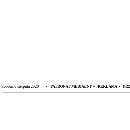
Sudovia News
Wiadomości Suwałki, Suwalszczyzna
sobota, 8 sierpnia 2026
PATRONAT MEDIALNY
REKLAMA
PR