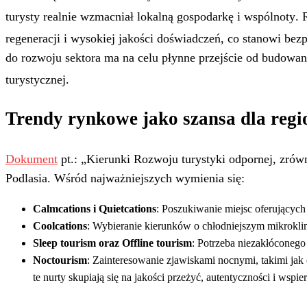
turysty realnie wzmacniał lokalną gospodarkę i wspólnoty
. 
regeneracji i wysokiej jakości doświadczeń, co stanowi be
do rozwoju sektora ma na celu płynne przejście od budowan
turystycznej
.
Trendy rynkowe jako szansa dla regi
Dokument
pt.: „Kierunki Rozwoju turystyki odpornej, zrów
Podlasia. Wśród najważniejszych wymienia się:
Calmcations i Quietcations
: Poszukiwanie miejsc oferujących g
Coolcations
: Wybieranie kierunków o chłodniejszym mikrokli
Sleep tourism oraz Offline tourism
: Potrzeba niezakłóconego 
Noctourism
: Zainteresowanie zjawiskami nocnymi, takimi ja
te nurty skupiają się na jakości przeżyć, autentyczności i wspie