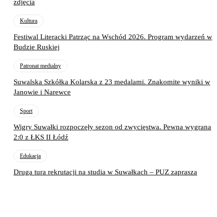
zdjęcia
Kultura
Festiwal Literacki Patrząc na Wschód 2026. Program wydarzeń w
Budzie Ruskiej
Patronat medialny
Suwalska Szkółka Kolarska z 23 medalami. Znakomite wyniki w
Janowie i Narewce
Sport
Wigry Suwałki rozpoczęły sezon od zwycięstwa. Pewna wygrana
2:0 z ŁKS II Łódź
Edukacja
Druga tura rekrutacji na studia w Suwałkach – PUZ zaprasza