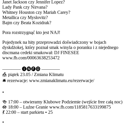
Janet Jackson czy Jennifer Lopez?
Lady Pank czy Nirvana?
Whitney Houston czy Mariah Carey?
Metallica czy Myslovitz?
Bajm czy Beata Kozidrak?
Pora rozstrzygnąć kto jest NAJ!
Pojedynek na hity przeprowadzi doświadczony w bojach
dyskdżokej, który poznał smak winyla o poranku i z niejednego
discmana cedeki smakował: DJ FINESEE
www.fb.com/00063638253472
———— 🅘🅝🅕🅞 ————
🎪 piątek 23.05 / Zmiana Klimatu
🛎️ rezerwacje: www.zmianaklimatu.eu/rezerwacje/
•
🍻 17:00 – otwieramy Klubowe Podziemie (wejście free całą noc)
🪷 18:00 – Luźne Granie www.fb.com/1185817633199875
💃 22:00 – start parkietu • 25
•