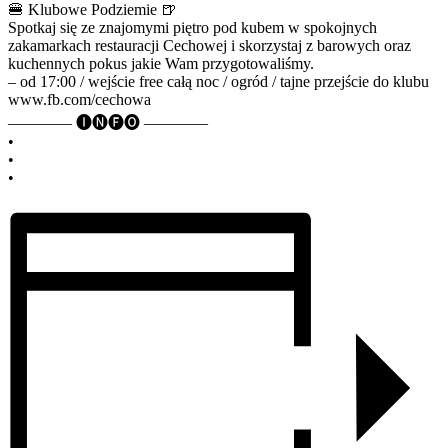
🍔 Klubowe Podziemie 🍺
Spotkaj się ze znajomymi piętro pod kubem w spokojnych
zakamarkach restauracji Cechowej i skorzystaj z barowych oraz
kuchennych pokus jakie Wam przygotowaliśmy.
– od 17:00 / wejście free całą noc / ogród / tajne przejście do klubu
www.fb.com/cechowa
———— 🅘🅝🅕🅞 ————
•
•
•