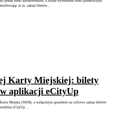
ż ponad 6000 użytkowników, a liczba wyświetleń treści przekroczyła
umożliwiając m.in. zakup biletów...
j Karty Miejskiej: bilety
 w aplikacji eCityUp
 Karta Miejska (SKM), a wyłącznym sposobem na cyfrowy zakup biletów
 mobilna eCityUp....