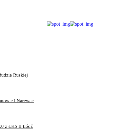
Budzie Ruskiej
anowie i Narewce
:0 z ŁKS II Łódź