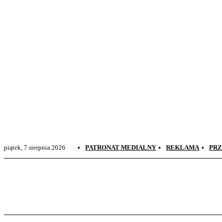
Sudovia News
Wiadomości Suwałki, Suwalszczyzna
piątek, 7 sierpnia 2026
PATRONAT MEDIALNY
REKLAMA
PRZ