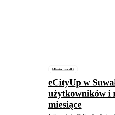
Miasto Suwałki
eCityUp w Suwał
użytkowników i m
miesiące