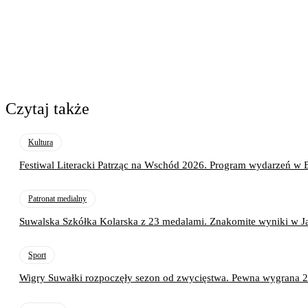
Czytaj także
Kultura
Festiwal Literacki Patrząc na Wschód 2026. Program wydarzeń w 
Patronat medialny
Suwalska Szkółka Kolarska z 23 medalami. Znakomite wyniki w J
Sport
Wigry Suwałki rozpoczęły sezon od zwycięstwa. Pewna wygrana 2