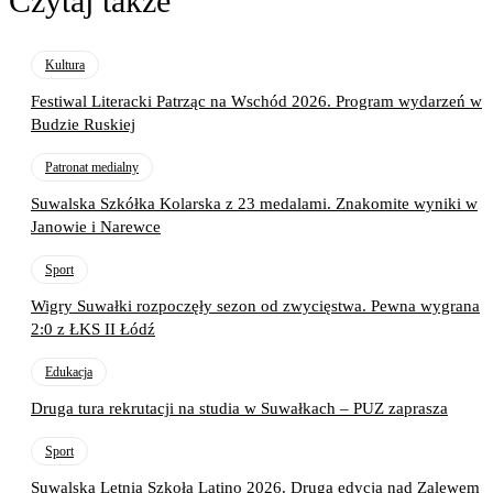
Czytaj także
Kultura
Festiwal Literacki Patrząc na Wschód 2026. Program wydarzeń w
Budzie Ruskiej
Patronat medialny
Suwalska Szkółka Kolarska z 23 medalami. Znakomite wyniki w
Janowie i Narewce
Sport
Wigry Suwałki rozpoczęły sezon od zwycięstwa. Pewna wygrana
2:0 z ŁKS II Łódź
Edukacja
Druga tura rekrutacji na studia w Suwałkach – PUZ zaprasza
Sport
Suwalska Letnia Szkoła Latino 2026. Druga edycja nad Zalewem