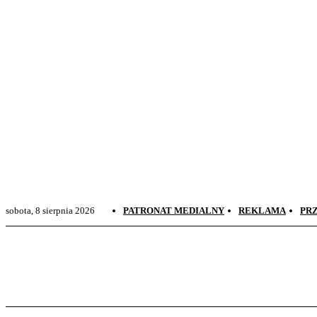
Sudovia News
Wiadomości Suwałki, Suwalszczyzna
sobota, 8 sierpnia 2026
PATRONAT MEDIALNY
REKLAMA
PR