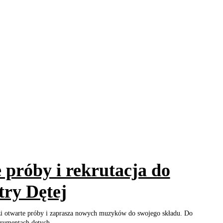
 próby i rekrutacja do
try Dętej
i otwarte próby i zaprasza nowych muzyków do swojego składu. Do
trumentach dętych...