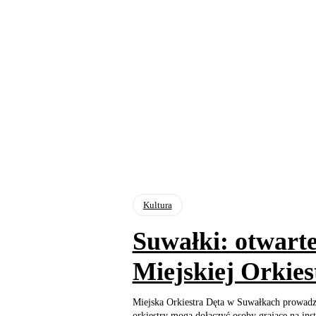
Kultura
Suwałki: otwarte
Miejskiej Orkies
Miejska Orkiestra Dęta w Suwałkach prowadz
orkiestry mogą dołączyć osoby grające na ins