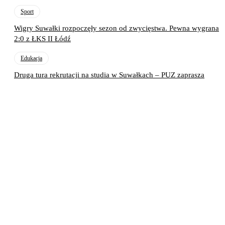
Sport
Wigry Suwałki rozpoczęły sezon od zwycięstwa. Pewna wygrana
2:0 z ŁKS II Łódź
Edukacja
Druga tura rekrutacji na studia w Suwałkach – PUZ zaprasza