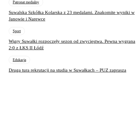
Patronat medialny
Suwalska Szkółka Kolarska z 23 medalami. Znakomite wyniki w
Janowie i Narewce
Sport
Wigry Suwałki rozpoczęły sezon od zwycięstwa. Pewna wygrana
2:0 z ŁKS II Łódź
Edukacja
Druga tura rekrutacji na studia w Suwałkach – PUZ zaprasza