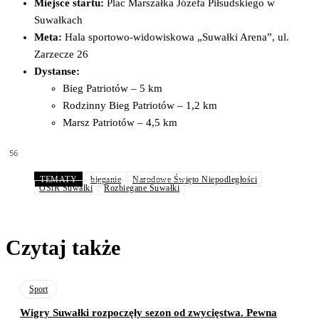
Miejsce startu:
Plac Marszałka Józefa Piłsudskiego w
Suwałkach
Meta:
Hala sportowo-widowiskowa „Suwałki Arena”, ul.
Zarzecze 26
Dystanse:
Bieg Patriotów – 5 km
Rodzinny Bieg Patriotów – 1,2 km
Marsz Patriotów – 4,5 km
56
TEMATY
bieganie
Narodowe Święto Niepodległości
OSiR Suwałki
Rozbiegane Suwałki
Czytaj także
Sport
Wigry Suwałki rozpoczęły sezon od zwycięstwa. Pewna