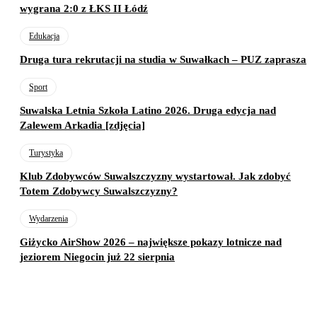
wygrana 2:0 z ŁKS II Łódź
Edukacja
Druga tura rekrutacji na studia w Suwałkach – PUZ zaprasza
Sport
Suwalska Letnia Szkoła Latino 2026. Druga edycja nad
Zalewem Arkadia [zdjęcia]
Turystyka
Klub Zdobywców Suwalszczyzny wystartował. Jak zdobyć
Totem Zdobywcy Suwalszczyzny?
Wydarzenia
Giżycko AirShow 2026 – największe pokazy lotnicze nad
jeziorem Niegocin już 22 sierpnia
Poprzedni artykuł
Dzień Ratownictwa Medycznego
Następny artykuł