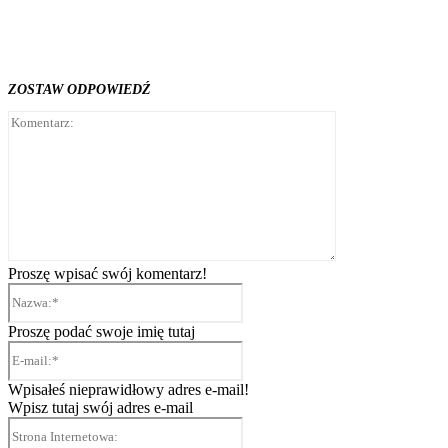
Zespół We4 i Suwalska Orkiestra
Kameralna zagrają razem
ZOSTAW ODPOWIEDŹ
Komentarz:
Proszę wpisać swój komentarz!
Nazwa:*
Proszę podać swoje imię tutaj
E-
mail:*
Wpisałeś nieprawidłowy adres e-mail!
Wpisz tutaj swój adres e-mail
Strona
Internetowa: