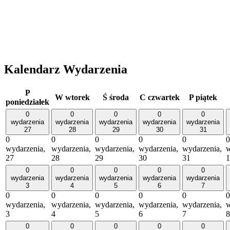
Kalendarz Wydarzenia
P
W
wtorek
Ś
środa
C
czwartek
P
piątek
poniedziałek
0
0
0
0
0
wydarzenia
wydarzenia
wydarzenia
wydarzenia
wydarzenia
27
28
29
30
31
0
0
0
0
0
0
wydarzenia,
wydarzenia,
wydarzenia,
wydarzenia,
wydarzenia,
w
27
28
29
30
31
1
0
0
0
0
0
wydarzenia
wydarzenia
wydarzenia
wydarzenia
wydarzenia
3
4
5
6
7
0
0
0
0
0
0
wydarzenia,
wydarzenia,
wydarzenia,
wydarzenia,
wydarzenia,
w
3
4
5
6
7
8
0
0
0
0
0