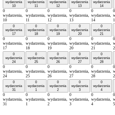
wydarzenia
wydarzenia
wydarzenia
wydarzenia
wydarzenia
10
11
12
13
14
0
0
0
0
0
0
wydarzenia,
wydarzenia,
wydarzenia,
wydarzenia,
wydarzenia,
w
10
11
12
13
14
1
0
0
0
0
0
wydarzenia
wydarzenia
wydarzenia
wydarzenia
wydarzenia
17
18
19
20
21
0
0
0
0
0
0
wydarzenia,
wydarzenia,
wydarzenia,
wydarzenia,
wydarzenia,
w
17
18
19
20
21
2
0
0
0
0
0
wydarzenia
wydarzenia
wydarzenia
wydarzenia
wydarzenia
24
25
26
27
28
0
0
0
0
0
0
wydarzenia,
wydarzenia,
wydarzenia,
wydarzenia,
wydarzenia,
w
24
25
26
27
28
2
0
0
0
0
0
wydarzenia
wydarzenia
wydarzenia
wydarzenia
wydarzenia
31
1
2
3
4
0
0
0
0
0
0
wydarzenia,
wydarzenia,
wydarzenia,
wydarzenia,
wydarzenia,
w
31
1
2
3
4
5