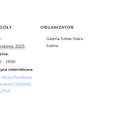
GÓŁY
ORGANIZATOR
:
Galeria Sztuki Stara
Łaźnia
rześnia, 2025
ina:
0 - 19:00
yna internetowa:
s://www.facebook.
events/21853652
2757/