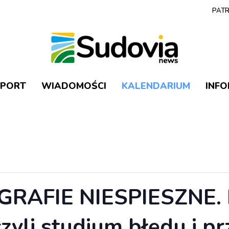
PATR
SPORT
WIADOMOŚCI
KALENDARIUM
INF
OGRAFIE NIESPIESZNE. 
, czyli studium błędu i 