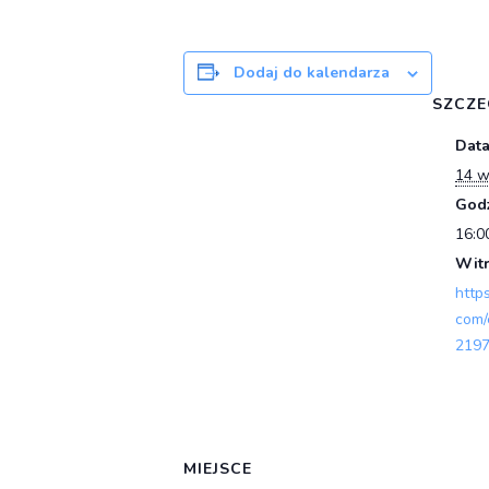
Dodaj do kalendarza
SZCZE
Data
14 w
Godz
16:0
Witr
http
com/
2197
MIEJSCE