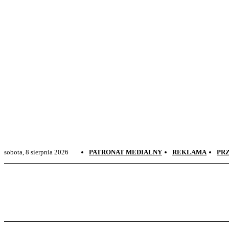
Sudovia News
Wiadomości Suwałki, Suwalszczyzna
sobota, 8 sierpnia 2026
PATRONAT MEDIALNY
REKLAMA
PR