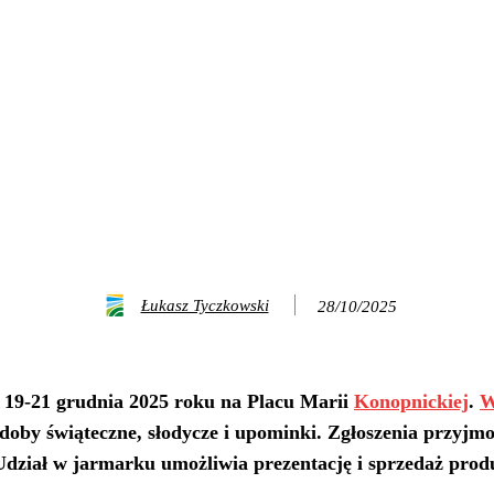
Łukasz Tyczkowski
28/10/2025
 19-21 grudnia 2025 roku na Placu Marii
Konopnickiej
.
W
oby świąteczne, słodycze i upominki. Zgłoszenia przyjm
dział w jarmarku umożliwia prezentację i sprzedaż produk