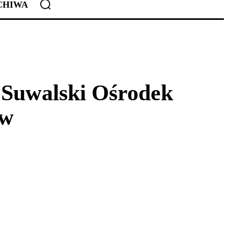
CHIWA
 Suwalski Ośrodek
ów