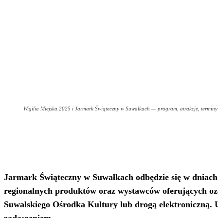
Wigilia Miejska 2025 i Jarmark Świąteczny w Suwałkach — program, atrakcje, terminy
Jarmark Świąteczny w Suwałkach odbędzie się w dniach
regionalnych produktów oraz wystawców oferujących ozd
Suwalskiego Ośrodka Kultury lub drogą elektroniczną. U