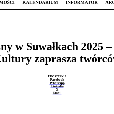
MOŚCI
KALENDARIUM
INFORMATOR
AR
WYDARZENIA
ny w Suwałkach 2025 –
ultury zaprasza twórc
UDOSTĘPNIJ
Facebook
WhatsApp
Linkedin
X
Email