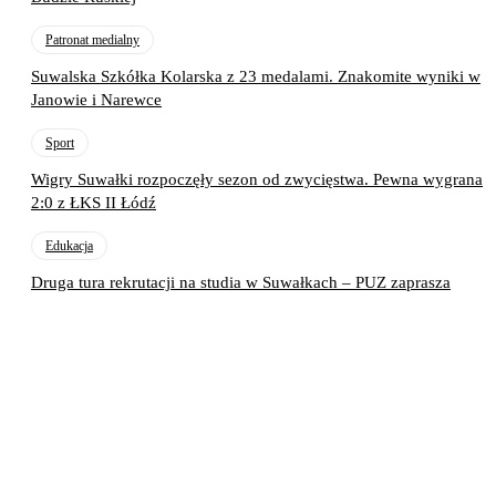
Patronat medialny
Suwalska Szkółka Kolarska z 23 medalami. Znakomite wyniki w
Janowie i Narewce
Sport
Wigry Suwałki rozpoczęły sezon od zwycięstwa. Pewna wygrana
2:0 z ŁKS II Łódź
Edukacja
Druga tura rekrutacji na studia w Suwałkach – PUZ zaprasza