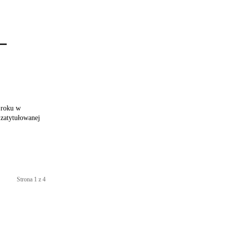
–
 roku w
 zatytułowanej
Strona 1 z 4