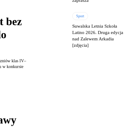
zaprasza
Sport
t bez
Suwalska Letnia Szkoła
do
Latino 2026. Druga edycja
nad Zalewem Arkadia
[zdjęcia]
czniów klas IV–
u w konkursie
tawy