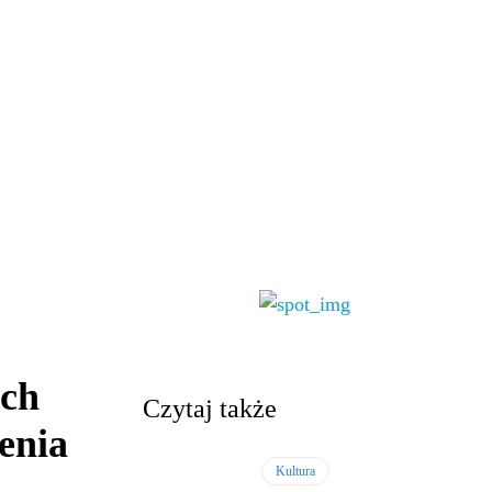
ach
Czytaj także
enia
Kultura