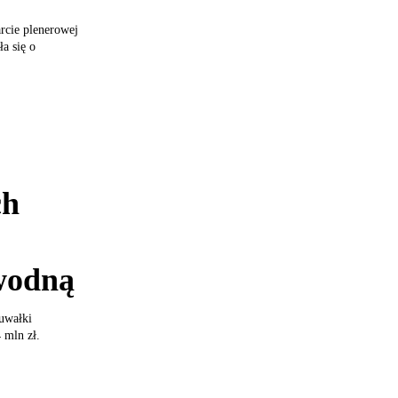
rcie plenerowej
a się o
ch
wodną
Suwałki
 mln zł.