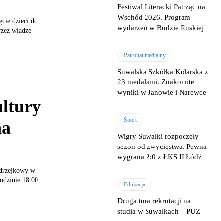
Festiwal Literacki Patrząc na
Wschód 2026. Program
cie dzieci do
wydarzeń w Budzie Ruskiej
rzez władze
Patronat medialny
Suwalska Szkółka Kolarska z
23 medalami. Znakomite
wyniki w Janowie i Narewce
ultury
Sport
na
Wigry Suwałki rozpoczęły
sezon od zwycięstwa. Pewna
wygrana 2:0 z ŁKS II Łódź
ndrzejkowy w
odzinie 18:00.
Edukacja
Druga tura rekrutacji na
studia w Suwałkach – PUZ