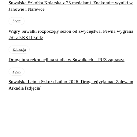
Suwalska Szkółka Kolarska z 23 medalami. Znakomite wyniki w
Janowie i Narewce
Sport
Wigry Suwałki rozpoczęły sezon od zwycięstwa. Pewna wygrana
2:0 z ŁKS II Łódź
Edukacja
Druga tura rekrutacji na studia w Suwałkach – PUZ zaprasza
Sport
Suwalska Letnia Szkoła Latino 2026. Druga edycja nad Zalewem
Arkadia [zdjęcia]