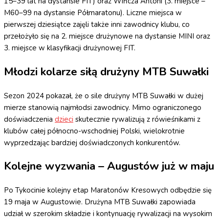
15–39 lat na dystansie FIT) oraz Wińcza Antoni (3. miejsce –
M60–99 na dystansie Półmaratonu). Liczne miejsca w
pierwszej dziesiątce zajęli także inni zawodnicy klubu, co
przełożyło się na 2. miejsce drużynowe na dystansie MINI oraz
3. miejsce w klasyfikacji drużynowej FIT.
Młodzi kolarze siłą drużyny MTB Suwałki
Sezon 2024 pokazał, że o sile drużyny MTB Suwałki w dużej
mierze stanowią najmłodsi zawodnicy. Mimo ograniczonego
doświadczenia
dzieci
skutecznie rywalizują z rówieśnikami z
klubów całej północno-wschodniej Polski, wielokrotnie
wyprzedzając bardziej doświadczonych konkurentów.
Kolejne wyzwania – Augustów już w maju
Po Tykocinie kolejny etap Maratonów Kresowych odbędzie się
19 maja w Augustowie. Drużyna MTB Suwałki zapowiada
udział w szerokim składzie i kontynuację rywalizacji na wysokim