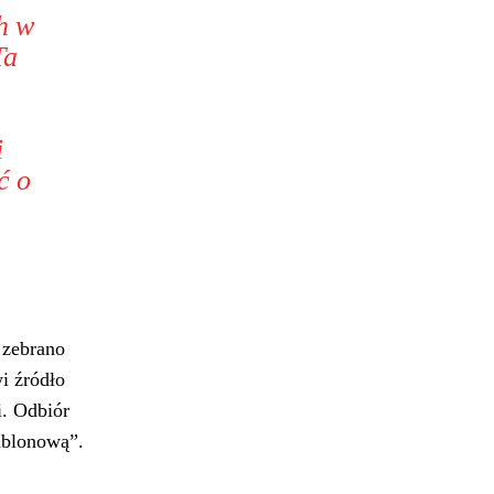
h w
Ta
i
ć o
 zebrano
i źródło
i. Odbiór
zablonową”.