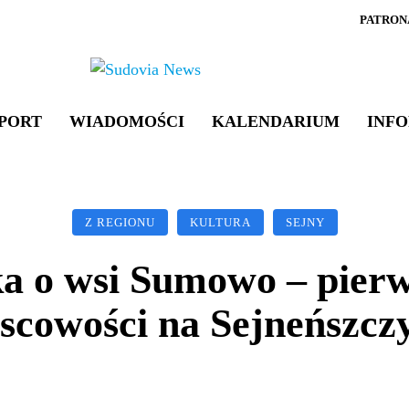
PATRON
PORT
WIADOMOŚCI
KALENDARIUM
INF
Z REGIONU
KULTURA
SEJNY
ka o wsi Sumowo – pier
scowości na Sejneńszcz
Facebook
WhatsApp
Linkedin
X