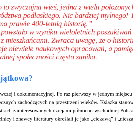
to zwyczajna wieś, jedna z wielu położonyc
ództwa podlaskiego. Nic bardziej mylnego! 
a prawie 400-letnią historię.”
 powstało w wyniku wieloletnich poszukiwań
z mieszkańcami. Zwraca uwagę, że o histori
ieje niewiele naukowych opracowań, a pamię
alnej społeczności często zanika.
yjątkowa?
wczej i dokumentacyjnej. Po raz pierwszy w jednym miejscu
łecznych zachodzących na przestrzeni wieków. Książka stanow
stkich zainteresowanych dziejami północno-wschodniej Polsk
lnicy i znawcy literatury określali je jako „ciekawą” i „nies