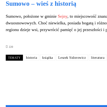
Sumowo – wieś z historią
Sumowo, położone w gminie
Sejny
, to miejscowość znan
dwuosnowowych. Choć niewielka, posiada bogatą i różno
regionu dzieje wsi, przywrócić pamięć o jej przeszłości i
220
historia
książka
Leszek Sidorowicz
literatura
TEMATY