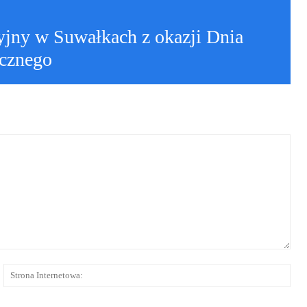
yjny w Suwałkach z okazji Dnia
cznego
-
Str
il:*
Int