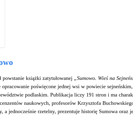
mowo
sił powstanie książki zatytułowanej
„Sumowo. Wieś na Sejneńsz
e opracowanie poświęcone jednej wsi w powiecie sejneńskim,
wództwie podlaskim. Publikacja liczy 191 stron i ma charak
ecenzentów naukowych, profesorów Krzysztofa Buchowskiego
, a jednocześnie rzetelny, prezentuje historię Sumowa oraz j