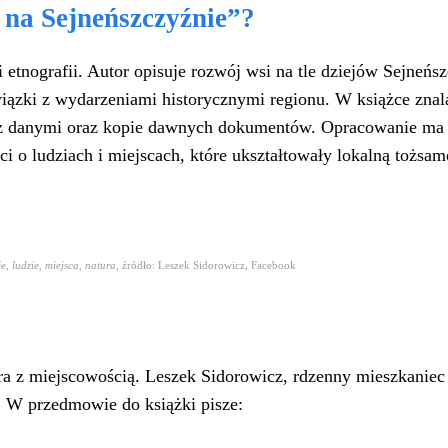
na Sejneńszczyźnie”?
 i etnografii. Autor opisuje rozwój wsi na tle dziejów Sejneńs
iązki z wydarzeniami historycznymi regionu. W książce znala
le z danymi oraz kopie dawnych dokumentów. Opracowanie ma 
ci o ludziach i miejscach, które ukształtowały lokalną tożsam
, ludzie, miejsca, natura
, źródło: Leszek Sidorowicz, Facebook
utora z miejscowością. Leszek Sidorowicz, rdzenny mieszkani
y. W przedmowie do książki pisze: