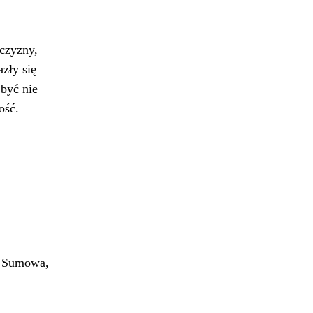
zczyzny,
zły się
być nie
ość.
ec Sumowa,