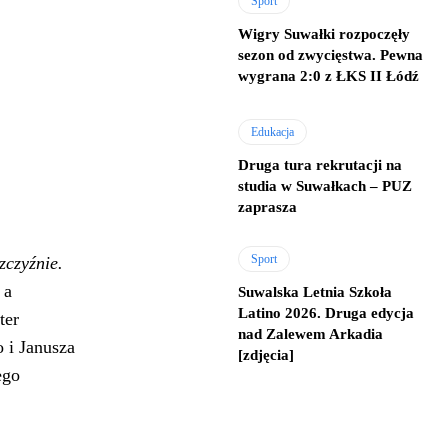
Sport
Wigry Suwałki rozpoczęły
sezon od zwycięstwa. Pewna
wygrana 2:0 z ŁKS II Łódź
Edukacja
Druga tura rekrutacji na
studia w Suwałkach – PUZ
zaprasza
Sport
czyźnie.
 a
Suwalska Letnia Szkoła
Latino 2026. Druga edycja
ter
nad Zalewem Arkadia
 i Janusza
[zdjęcia]
ego