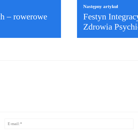
Następny artykuł
ch – rowerowe
Festyn Integrac
Zdrowia Psychi
Nazwa:*
E
ma