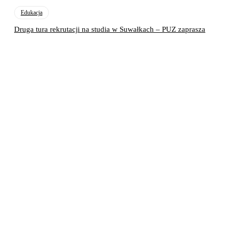
Edukacja
Druga tura rekrutacji na studia w Suwałkach – PUZ zaprasza