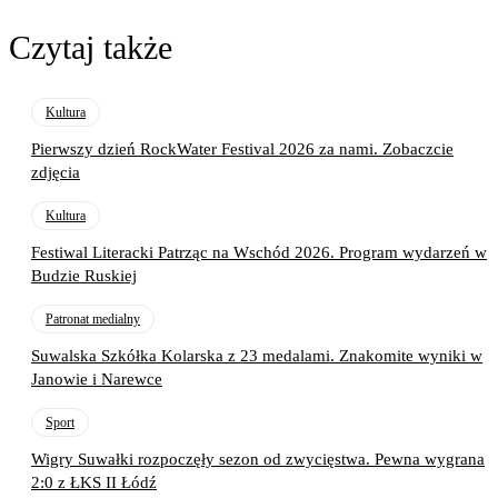
Czytaj także
Kultura
Pierwszy dzień RockWater Festival 2026 za nami. Zobaczcie
zdjęcia
Kultura
Festiwal Literacki Patrząc na Wschód 2026. Program wydarzeń w
Budzie Ruskiej
Patronat medialny
Suwalska Szkółka Kolarska z 23 medalami. Znakomite wyniki w
Janowie i Narewce
Sport
Wigry Suwałki rozpoczęły sezon od zwycięstwa. Pewna wygrana
2:0 z ŁKS II Łódź